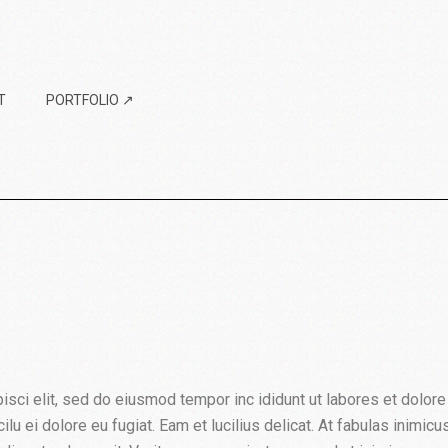
T
PORTFOLIO ↗
ci elit, sed do eiusmod tempor inc ididunt ut labores et dolore erc
e cilu ei dolore eu fugiat. Eam et lucilius delicat. At fabulas inimi