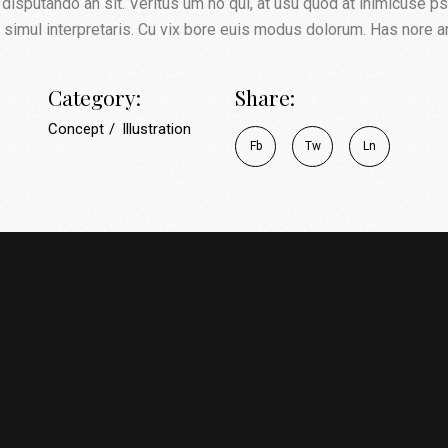
disputando an sit. Veritus um no qui, at usu quod at inimicuse p
 simul interpretaris. Cu vix bore euis modus dolorum. Has nore a
Category:
Share:
Concept
Illustration
Fb
Tw
Ln