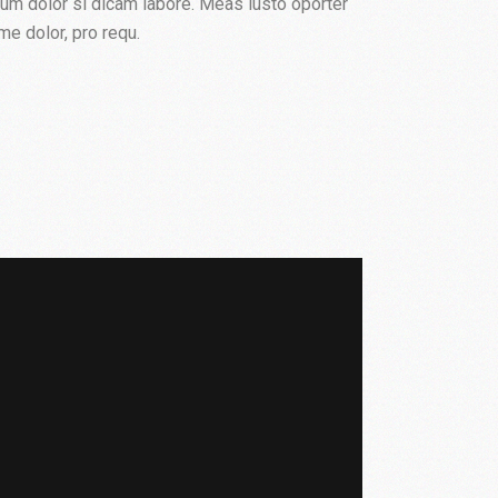
sum dolor si dicam labore. Meas iusto oporter
me dolor, pro requ.