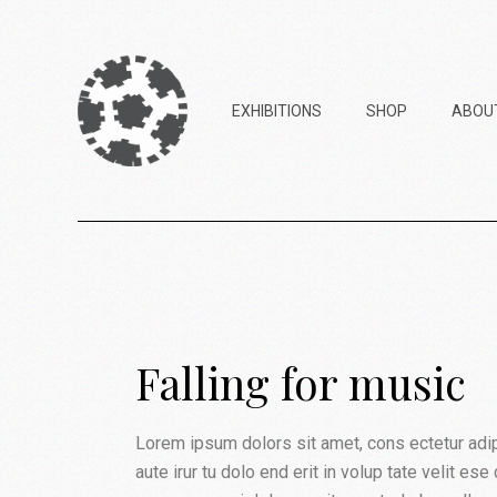
EXHIBITIONS
SHOP
ABOU
2023 – Goblin Store
(Askip)
2022 – Copy3000 (Pol’N)
Falling for music
2021 – My Art Goes Boom
(Ateliers de Bitche)
Lorem ipsum dolors sit amet, cons ectetur adipis
aute irur tu dolo end erit in volup tate velit es