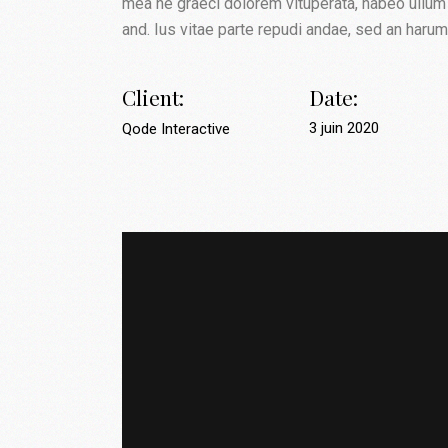
mea ne graeci dolorem vituperata, habeo ullum 
and. Ius vitae parte repudi andae, sed an harum
Client:
Date:
3 juin 2020
Qode Interactive