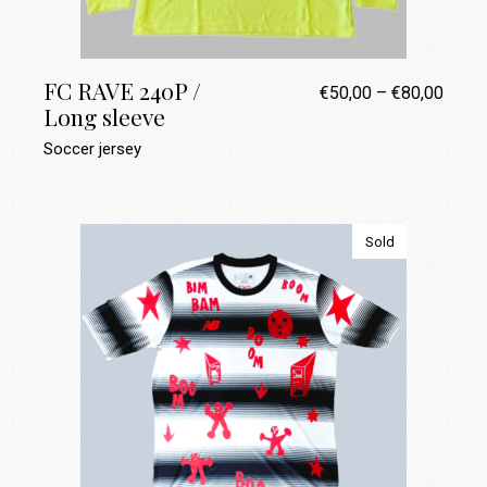
FC RAVE 240P /
€
50,00
–
€
80,00
Plage
Long sleeve
de
prix :
Soccer jersey
€50,0
à
€80,0
Sold