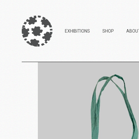
EXHIBITIONS
SHOP
ABOU
2023 – Goblin Store
(Askip)
2022 – Copy3000 (Pol’N)
2021 – My Art Goes Boom
(Ateliers de Bitche)