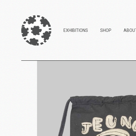
EXHIBITIONS
SHOP
ABOU
2023 – Goblin Store
(Askip)
2022 – Copy3000 (Pol’N)
2021 – My Art Goes Boom
(Ateliers de Bitche)