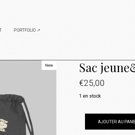
T
PORTFOLIO ↗
Sac jeune
New
€
25,00
1 en stock
AJOUTER AU PANI