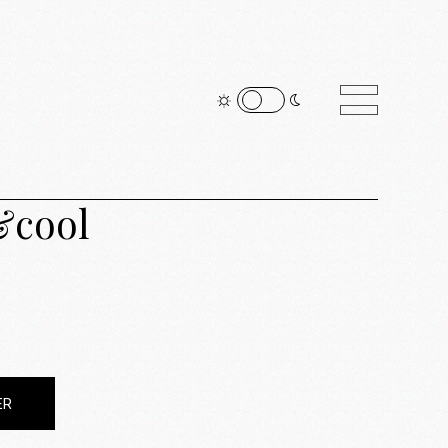
&cool
ER