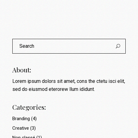
Search
for:
About:
Lorem ipsum dolors sit amet, cons the ctetu isci elit,
sed do eiusmod eterorew llum ididunt.
Categories:
Branding
(4)
Creative
(3)
Non classé
(1)