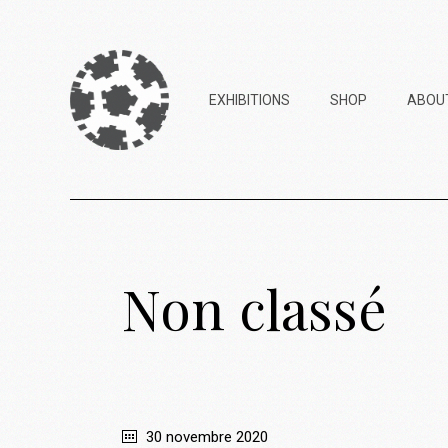
EXHIBITIONS
SHOP
ABOU
2023 – Goblin Store
(Askip)
Non classé
2022 – Copy3000 (Pol’N)
2021 – My Art Goes Boom
(Ateliers de Bitche)
30 novembre 2020