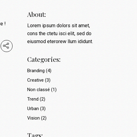
About:
e !
Lorem ipsum dolors sit amet,
cons the ctetu isci elit, sed do
eiusmod eterorew llum ididunt.
Categories:
Branding
(4)
Creative
(3)
Non classé
(1)
Trend
(2)
Urban
(3)
Vision
(2)
Tags: