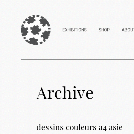
EXHIBITIONS
SHOP
ABOU
2023 – Goblin Store
(Askip)
Archive
2022 – Copy3000 (Pol’N)
2021 – My Art Goes Boom
(Ateliers de Bitche)
dessins couleurs a4 asie –